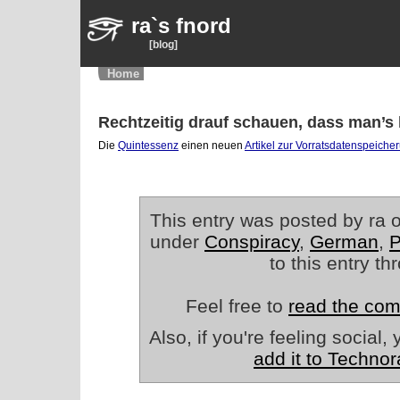
ra`s fnord
[blog]
Home
Rechtzeitig drauf schauen, dass man’s
Die
Quintessenz
einen neuen
Artikel zur Vorratsdatenspeiche
This entry was posted by ra o
under
Conspiracy
,
German
,
P
to this entry t
Feel free to
read the co
Also, if you're feeling social
add it to Technor